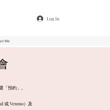
Log In
ct Me
會
選
「預約」。
l
或 Venmo）及