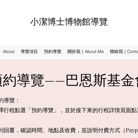
​小潔博士博物館導覽
About
導覽項目
預約導覽
關於我｜About Me
聯絡我｜Conta
預約導覽——巴恩斯基金
約導覽：
擇行程點選「預約導覽」，並
於
接下來的
行程詳情頁面點
到
回覆，確認時間、地點及收費，並說明付費方式（Paypa