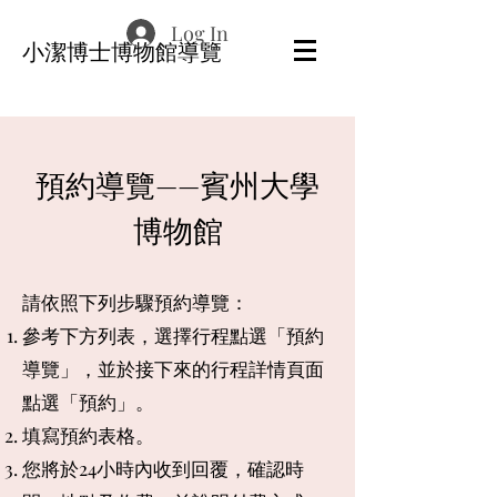
Log In
​小潔博士博物館導覽
預約導覽——賓州大學
博物館
請依照下列步驟預約導覽：
參考下方列表，選擇行程點選「預約
導覽」，並
於
接下來的
行程詳情頁面
點選
「預約」。
填寫預約表格。
​您將於24小時內收到
回覆，確認時