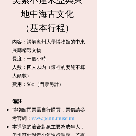
地中海古文化
（基本行程）
​內容：講解賓州大學博物館的中東
展廳精選文物
長度：一個小時
人數：四人以內（懷裡的嬰兒不算
人頭數）
​費用：$60（門票另計）
備註
​博物館門票需自行購買，票價請參
考官網：
www.penn.museum
本導覽的適合對象主要為成年人，
但也可針對青少年進行調整，若有