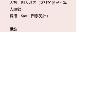
人數：四人以內（懷裡的嬰兒
不算
人頭數）
​費用：$90（門票另計）
備註
博物館門票需自行購買，票價請參
考官網：
www.penn.museum
本導覽的適合對象主要為成年人，
但也可針對青少年進行調整，若有
疑問或需求可先來信詢問。
導覽結束後，您仍可以留在館內繼
續欣賞。
賓州大學博物館於週一休館。