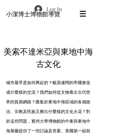
Log In
​小潔博士博物館導覽
美索不達米亞與東地中海
古文化
城市最早是如何興起的？幅員遼闊的帝國會促
成什麼樣的交流？我們如何從文物看出古代世
界的貿易網路？匯集於
東地中海區域的各個政
治、宗教及民族又擦出什麼樣的文化火花
？對
於這些問題，賓州大學博物館的中東與東地中
海展廳提供了一些討論及答案。美國第一組前